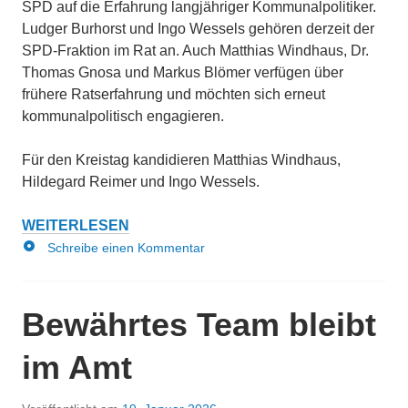
SPD auf die Erfahrung langjähriger Kommunalpolitiker.
Ludger Burhorst und Ingo Wessels gehören derzeit der
SPD-Fraktion im Rat an. Auch Matthias Windhaus, Dr.
Thomas Gnosa und Markus Blömer verfügen über
frühere Ratserfahrung und möchten sich erneut
kommunalpolitisch engagieren.
Für den Kreistag kandidieren Matthias Windhaus,
Hildegard Reimer und Ingo Wessels.
SPD
WEITERLESEN
Kurzmitteilung
DINKLAGE
Schreibe einen Kommentar
NOMINIERT
KANDIDATEN
FÜR
Bewährtes Team bleibt
DIE
KOMMUNALWAHL
im Amt